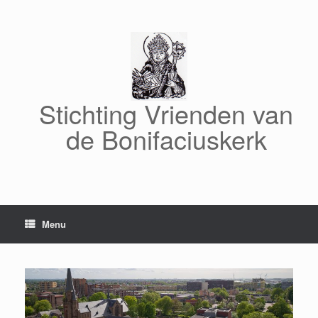
Ga
naar
de
inhoud
Stichting Vrienden van
de Bonifaciuskerk
Menu