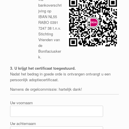
bankoverschri
jving op
IBAN NL55
RABO 0391
7247 38 t.n.v.
Stichting
Vrienden van
de
Bonifaciusker
k.
3. U krijgt het certificaat toegestuurd.
Nadat het bedrag in goede orde is ontvangen ontvangt u een
persoonlijk adoptiecertificaat.
Namens de orgelcommissie: hartelijk dank!
Uw voornaam
Uw achternaam