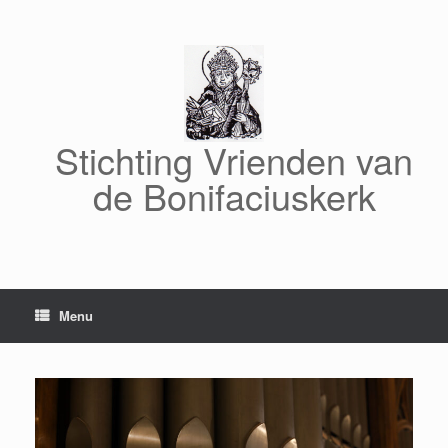
Ga
naar
de
inhoud
Stichting Vrienden van
de Bonifaciuskerk
Menu