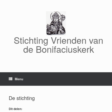
Ga
naar
de
inhoud
Stichting Vrienden van
de Bonifaciuskerk
Menu
De stichting
Dit delen: